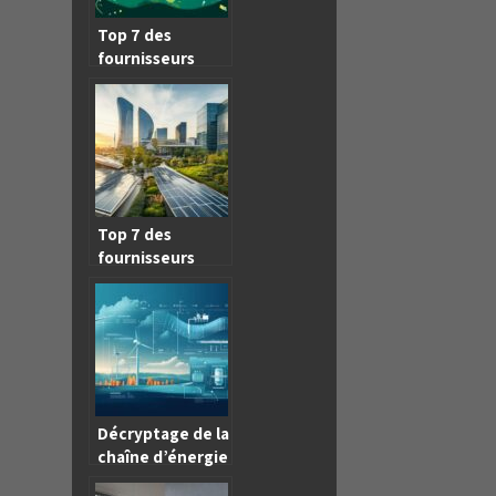
Top 7 des
fournisseurs
d’énergie en
France en 2026 :
Pourquoi choisir
Engie ?
Top 7 des
fournisseurs
d’énergie en
France en 2026 :
Le comparatif
complet avec
Engie
Décryptage de la
chaîne d’énergie
d’une éolienne