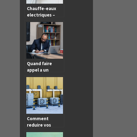
Chauffe-eaux
electriques –
pourquoi
investir dans un
tel appareil ?
Quand faire
appel a un
avocat specialise
en droit de
l’environnement
Comment
reduire vos
depenses grace