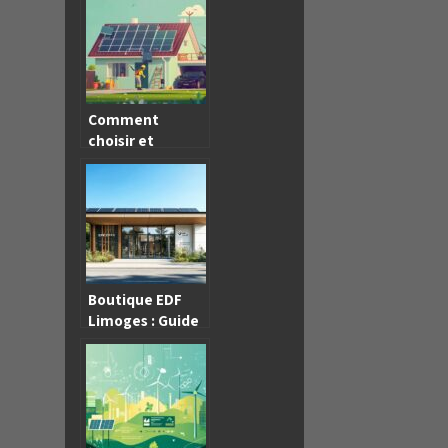
a une pompe a
chaleur ?
Comment
choisir et
installer soi-
même un kit
solaire pour
réduire sa
facture
d’électricité
Boutique EDF
Limoges : Guide
pratique pour
choisir le contrat
adapté à vos
besoins