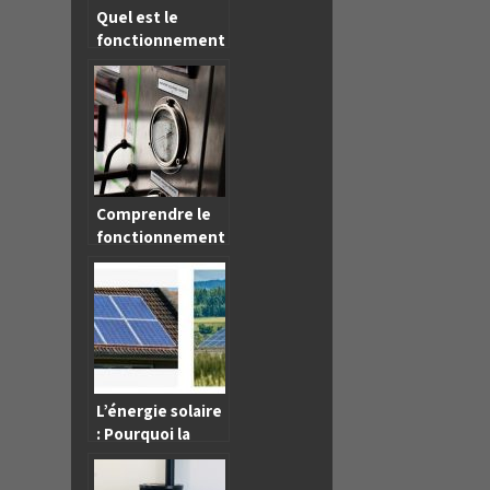
Quel est le
fonctionnement
d’une chaudière
électrique ?
Comprendre le
fonctionnement
d’une pompe à
chaleur NRGIE
CONSEIL pour
mieux
économiser de
l’énergie
L’énergie solaire
: Pourquoi la
choisir ?