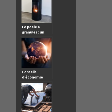
Le poele a
granules : un
elemnet
ecologique
avant tout
Conseils
d’économie
d’énergie pour
les petites
entreprises