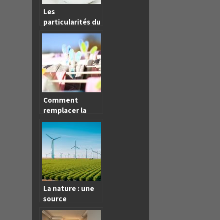
Les
particularités du
miel de Manuka
Comment
remplacer la
courroie dans un
sèche-linge ?
La nature : une
source
inépuisable
d’énergies