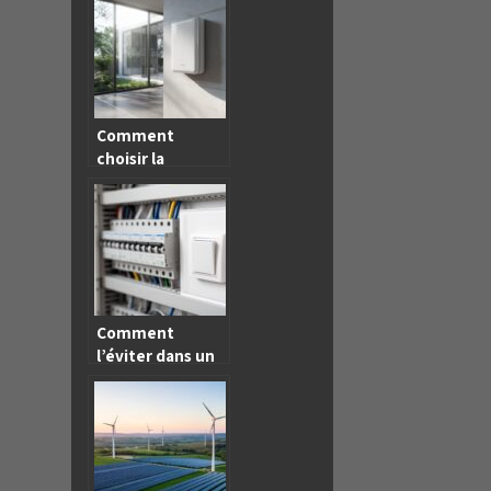
au service de la
transition
énergétique
Comment
choisir la
batterie solaire
idéale pour
votre maison
Comment
l’éviter dans un
panneau
électrique :
qu’est-ce qu’une
surcharge et
quelles solutions