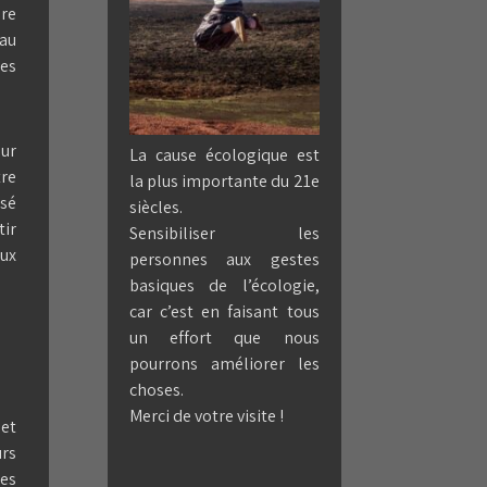
re
eau
es
our
La cause écologique est
tre
la plus importante du 21e
isé
siècles.
tir
Sensibiliser les
aux
personnes aux gestes
basiques de l’écologie,
car c’est en faisant tous
un effort que nous
pourrons améliorer les
choses.
Merci de votre visite !
 et
urs
es