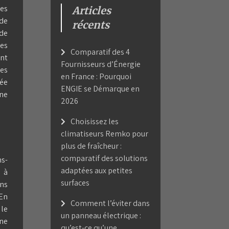
les
Articles
 de
récents
 de
Les
Comparatif des 4
nt
Fournisseurs d’Énergie
des
en France : Pourquoi
fée
ENGIE se Démarque en
une
2026
Choisissez les
climatiseurs Remko pour
plus de fraîcheur :
comparatif des solutions
ns-
adaptées aux petites
 à
surfaces
ans
 En
Comment l’éviter dans
 le
un panneau électrique :
une
qu’est-ce qu’une