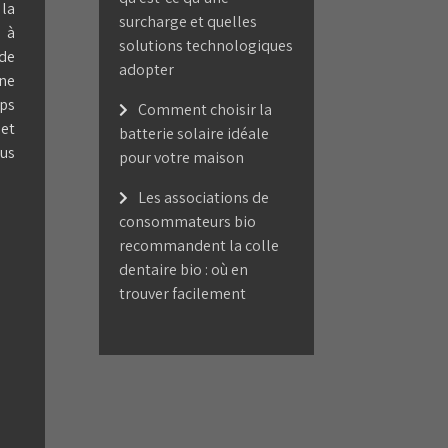
la
surcharge et quelles
u à
solutions technologiques
ude
adopter
 ne
mps
Comment choisir la
 et
batterie solaire idéale
us
pour votre maison
Les associations de
consommateurs bio
recommandent la colle
dentaire bio : où en
trouver facilement